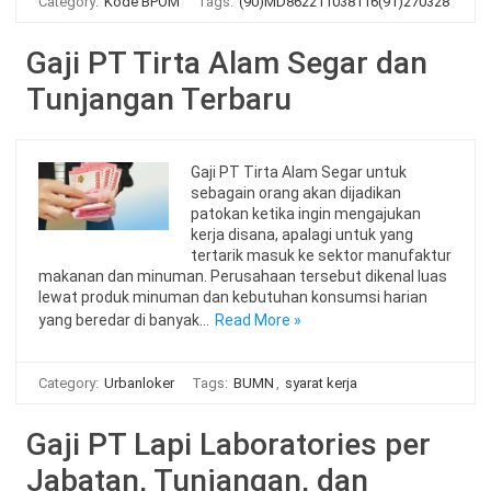
Category:
Kode BPOM
Tags:
(90)MD862211038116(91)270328
Gaji PT Tirta Alam Segar dan
Tunjangan Terbaru
Gaji PT Tirta Alam Segar untuk
sebagain orang akan dijadikan
patokan ketika ingin mengajukan
kerja disana, apalagi untuk yang
tertarik masuk ke sektor manufaktur
makanan dan minuman. Perusahaan tersebut dikenal luas
lewat produk minuman dan kebutuhan konsumsi harian
yang beredar di banyak…
Read More »
Category:
Urbanloker
Tags:
BUMN
,
syarat kerja
Gaji PT Lapi Laboratories per
Jabatan, Tunjangan, dan