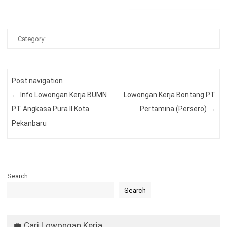
Category:
Post navigation
←
Info Lowongan Kerja BUMN
Lowongan Kerja Bontang PT
PT Angkasa Pura II Kota
Pertamina (Persero)
→
Pekanbaru
Search
Search
💼 Cari Lowongan Kerja