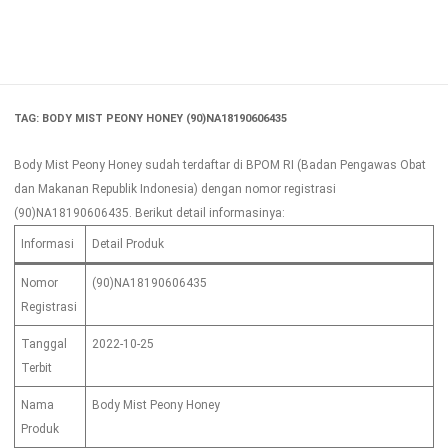
Skip
to
content
TAG:
BODY MIST PEONY HONEY (90)NA18190606435
Body Mist Peony Honey sudah terdaftar di BPOM RI (Badan Pengawas Obat
dan Makanan Republik Indonesia) dengan nomor registrasi
(90)NA18190606435. Berikut detail informasinya:
Informasi
Detail Produk
Nomor
(90)NA18190606435
Registrasi
Tanggal
2022-10-25
Terbit
Nama
Body Mist Peony Honey
Produk