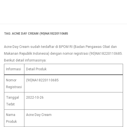
Skip
to
content
TAG:
ACNE DAY CREAM (90)NA18220110685
Acne Day Cream sudah terdaftar di BPOM RI (Badan Pengawas Obat dan
Makanan Republik Indonesia) dengan nomor registrasi (90)NA18220110685.
Berikut detail informasinya:
Informasi
Detail Produk
Nomor
(90)NA18220110685
Registrasi
Tanggal
2022-10-26
Terbit
Nama
Acne Day Cream
Produk