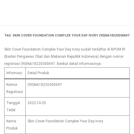
Skip
to
content
TAG:
SKIN COVER FOUNDATION COMPLEX YOUR DAY IVORY (90)NA18220300697
Skin Cover Foundation Complex Your Day Ivory sudah terdaftar di BPOM RI
(Badan Pengawas Obat dan Makanan Republik Indonesia) dengan nomor
registrasi (90)NA18220300697. Berikut detail informasinya:
Informasi
Detail Produk
Nomor
(90)NA18220300697
Registrasi
Tanggal
2022-10-25
Terbit
Nama
Skin Cover Foundation Complex Your Day Ivory
Produk