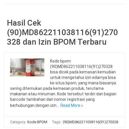
Hasil Cek
(90)MD862211038116(91)270
328 dan Izin BPOM Terbaru
Kode bpom
(90)MD862211038116(91)270328
bisa dicek pada kemasan kemudian
untuk mengetahui izin edarnya bisa
ke situs bpom, yang mana biasanya
sering ditemukan pada kemasan produk, terutama
makanan atau minuman. Kode tersebut terdiri dari bagian
barcode tambahan dan nomor registrasi yang
berhubungan dengan izin…
Read More »
Category:
Kode BPOM
Tags:
(90)MD862211038116(91)270328