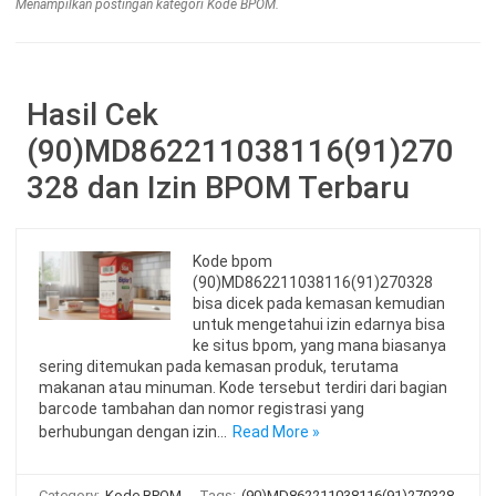
Menampilkan postingan kategori Kode BPOM.
Hasil Cek
(90)MD862211038116(91)270
328 dan Izin BPOM Terbaru
Kode bpom
(90)MD862211038116(91)270328
bisa dicek pada kemasan kemudian
untuk mengetahui izin edarnya bisa
ke situs bpom, yang mana biasanya
sering ditemukan pada kemasan produk, terutama
makanan atau minuman. Kode tersebut terdiri dari bagian
barcode tambahan dan nomor registrasi yang
berhubungan dengan izin…
Read More »
Category:
Kode BPOM
Tags:
(90)MD862211038116(91)270328