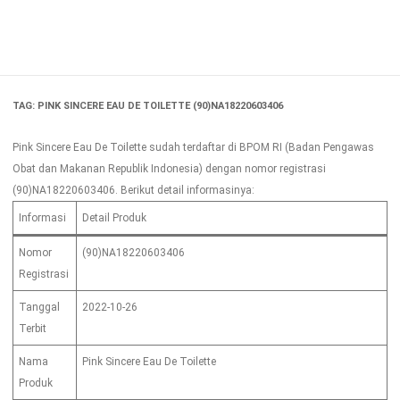
Skip
to
content
TAG:
PINK SINCERE EAU DE TOILETTE (90)NA18220603406
Pink Sincere Eau De Toilette sudah terdaftar di BPOM RI (Badan Pengawas
Obat dan Makanan Republik Indonesia) dengan nomor registrasi
(90)NA18220603406. Berikut detail informasinya:
Informasi
Detail Produk
Nomor
(90)NA18220603406
Registrasi
Tanggal
2022-10-26
Terbit
Nama
Pink Sincere Eau De Toilette
Produk