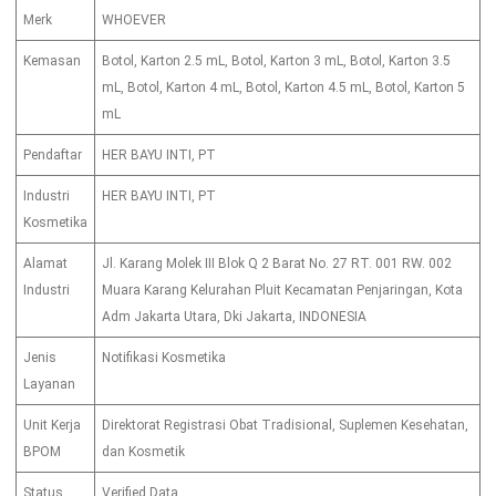
Merk
WHOEVER
Kemasan
Botol, Karton 2.5 mL, Botol, Karton 3 mL, Botol, Karton 3.5
mL, Botol, Karton 4 mL, Botol, Karton 4.5 mL, Botol, Karton 5
mL
Pendaftar
HER BAYU INTI, PT
Industri
HER BAYU INTI, PT
Kosmetika
Alamat
Jl. Karang Molek III Blok Q 2 Barat No. 27 RT. 001 RW. 002
Industri
Muara Karang Kelurahan Pluit Kecamatan Penjaringan, Kota
Adm Jakarta Utara, Dki Jakarta, INDONESIA
Jenis
Notifikasi Kosmetika
Layanan
Unit Kerja
Direktorat Registrasi Obat Tradisional, Suplemen Kesehatan,
BPOM
dan Kosmetik
Status
Verified Data