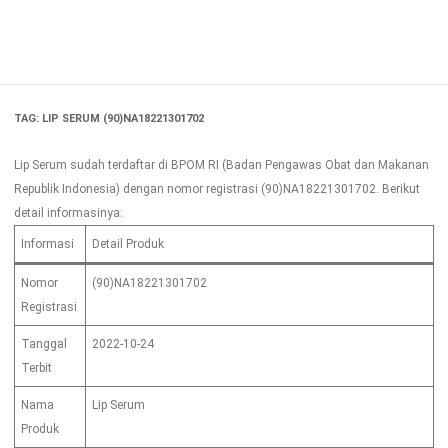
Skip
to
content
TAG:
LIP SERUM (90)NA18221301702
Lip Serum sudah terdaftar di BPOM RI (Badan Pengawas Obat dan Makanan
Republik Indonesia) dengan nomor registrasi (90)NA18221301702. Berikut
detail informasinya:
Informasi
Detail Produk
Nomor
(90)NA18221301702
Registrasi
Tanggal
2022-10-24
Terbit
Nama
Lip Serum
Produk