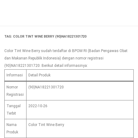
Skip
to
content
TAG:
COLOR TINT WINE BERRY (90)NA18221301720
Color Tint Wine Berry sudah terdaftar di BPOM RI (Badan Pengawas Obat
dan Makanan Republik Indonesia) dengan nomor registrasi
(90)NA18221301720. Berikut detail informasinya:
Informasi
Detail Produk
Nomor
(90)NA18221301720
Registrasi
Tanggal
2022-10-26
Terbit
Nama
Color Tint Wine Berry
Produk