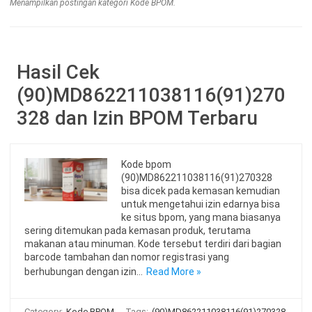
Menampilkan postingan kategori Kode BPOM.
Hasil Cek
(90)MD862211038116(91)270
328 dan Izin BPOM Terbaru
Kode bpom
(90)MD862211038116(91)270328
bisa dicek pada kemasan kemudian
untuk mengetahui izin edarnya bisa
ke situs bpom, yang mana biasanya
sering ditemukan pada kemasan produk, terutama
makanan atau minuman. Kode tersebut terdiri dari bagian
barcode tambahan dan nomor registrasi yang
berhubungan dengan izin…
Read More »
Category:
Kode BPOM
Tags:
(90)MD862211038116(91)270328