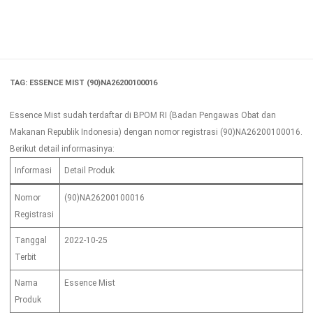
Skip
to
content
TAG:
ESSENCE MIST (90)NA26200100016
Essence Mist sudah terdaftar di BPOM RI (Badan Pengawas Obat dan
Makanan Republik Indonesia) dengan nomor registrasi (90)NA26200100016.
Berikut detail informasinya:
Informasi
Detail Produk
Nomor
(90)NA26200100016
Registrasi
Tanggal
2022-10-25
Terbit
Nama
Essence Mist
Produk