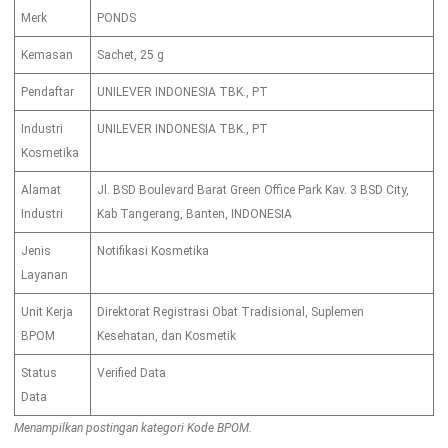
Merk
PONDS
Kemasan
Sachet, 25 g
Pendaftar
UNILEVER INDONESIA TBK., PT
Industri
UNILEVER INDONESIA TBK., PT
Kosmetika
Alamat
Jl. BSD Boulevard Barat Green Office Park Kav. 3 BSD City,
Industri
Kab Tangerang, Banten, INDONESIA
Jenis
Notifikasi Kosmetika
Layanan
Unit Kerja
Direktorat Registrasi Obat Tradisional, Suplemen
BPOM
Kesehatan, dan Kosmetik
Status
Verified Data
Data
Menampilkan postingan kategori Kode BPOM.