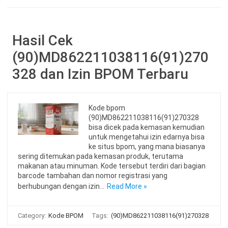
Hasil Cek
(90)MD862211038116(91)270
328 dan Izin BPOM Terbaru
Kode bpom
(90)MD862211038116(91)270328
bisa dicek pada kemasan kemudian
untuk mengetahui izin edarnya bisa
ke situs bpom, yang mana biasanya
sering ditemukan pada kemasan produk, terutama
makanan atau minuman. Kode tersebut terdiri dari bagian
barcode tambahan dan nomor registrasi yang
berhubungan dengan izin…
Read More »
Category:
Kode BPOM
Tags:
(90)MD862211038116(91)270328