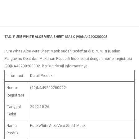
Skip
to
content
TAG:
PURE WHITE ALOE VERA SHEET MASK (90)NA49200200002
Pure White Aloe Vera Sheet Mask sudah terdaftar di BPOM RI (Badan
Pengawas Obat dan Makanan Republik Indonesia) dengan nomor registrasi
(90)NA49200200002. Berikut detail informasinya:
Informasi
Detail Produk
Nomor
(90)NA49200200002
Registrasi
Tanggal
2022-10-26
Terbit
Nama
Pure White Aloe Vera Sheet Mask
Produk