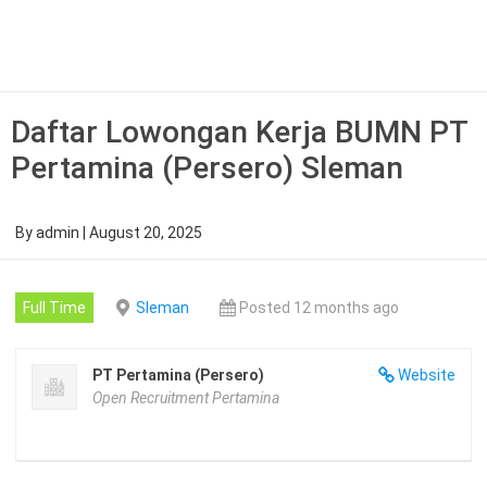
Skip
to
content
Daftar Lowongan Kerja BUMN PT
Pertamina (Persero) Sleman
By
admin
|
August 20, 2025
Full Time
Sleman
Posted 12 months ago
PT Pertamina (Persero)
Website
Open Recruitment Pertamina