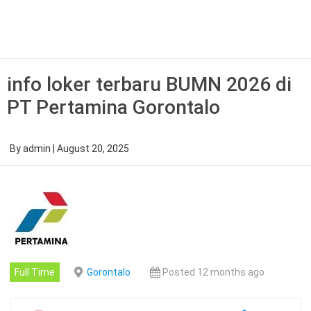
Skip
to
content
info loker terbaru BUMN 2026 di
PT Pertamina Gorontalo
By
admin
|
August 20, 2025
Full Time
Gorontalo
Posted 12 months ago