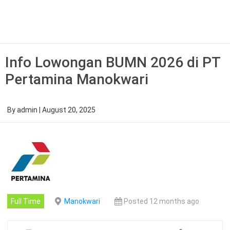
Skip
to
content
Info Lowongan BUMN 2026 di PT
Pertamina Manokwari
By
admin
|
August 20, 2025
Full Time
Manokwari
Posted 12 months ago