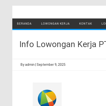
Skip
to
content
BERANDA
LOWONGAN KERJA
KONTAK
LO
Info Lowongan Kerja P
By
admin
|
September 9, 2025