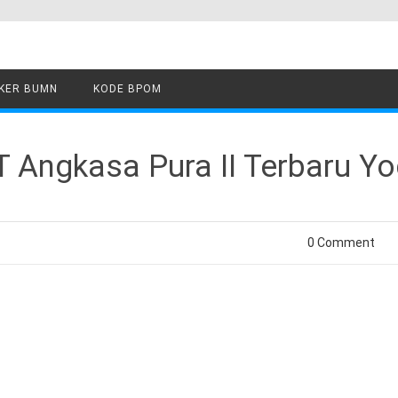
KER BUMN
KODE BPOM
T Angkasa Pura II Terbaru Y
0 Comment