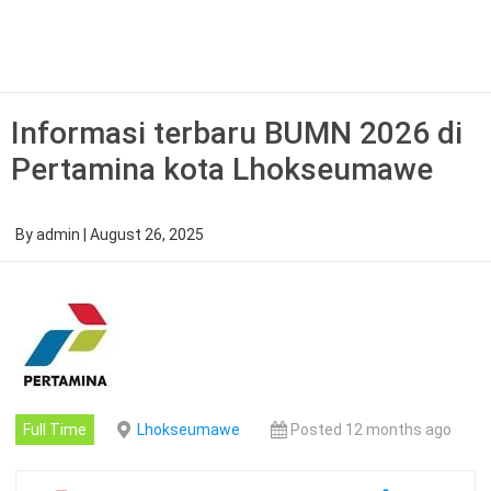
Skip
to
content
Informasi terbaru BUMN 2026 di
Pertamina kota Lhokseumawe
By
admin
|
August 26, 2025
Full Time
Lhokseumawe
Posted 12 months ago