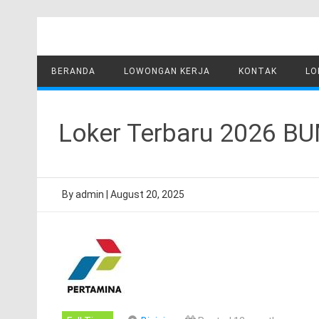
Skip
to
content
BERANDA
LOWONGAN KERJA
KONTAK
LO
Loker Terbaru 2026 BUM
By
admin
|
August 20, 2025