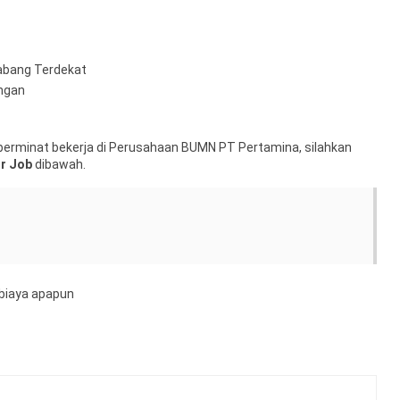
Cabang Terdekat
angan
erminat bekerja di Perusahaan BUMN PT Pertamina, silahkan
or Job
dibawah.
biaya apapun