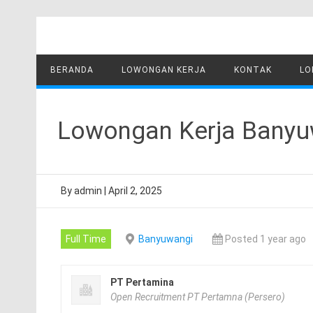
Skip
to
content
BERANDA
LOWONGAN KERJA
KONTAK
LO
Lowongan Kerja Banyuw
By
admin
|
April 2, 2025
Full Time
Banyuwangi
Posted 1 year ago
PT Pertamina
Open Recruitment PT Pertamna (Persero)