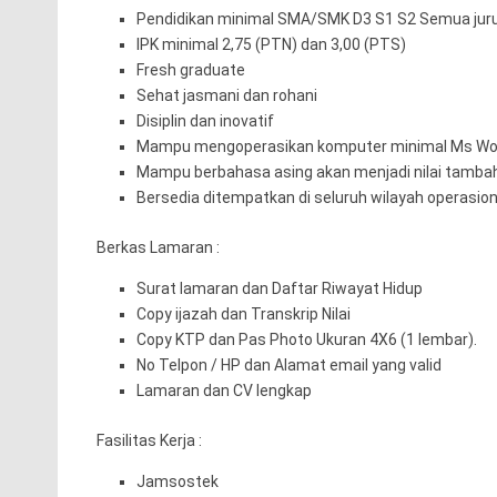
Pendidikan minimal SMA/SMK D3 S1 S2 Semua jur
IPK minimal 2,75 (PTN) dan 3,00 (PTS)
Fresh graduate
Sehat jasmani dan rohani
Disiplin dan inovatif
Mampu mengoperasikan komputer minimal Ms Wor
Mampu berbahasa asing akan menjadi nilai tamba
Bersedia ditempatkan di seluruh wilayah operasio
Berkas Lamaran :
Surat lamaran dan Daftar Riwayat Hidup
Copy ijazah dan Transkrip Nilai
Copy KTP dan Pas Photo Ukuran 4X6 (1 lembar).
No Telpon / HP dan Alamat email yang valid
Lamaran dan CV lengkap
Fasilitas Kerja :
Jamsostek