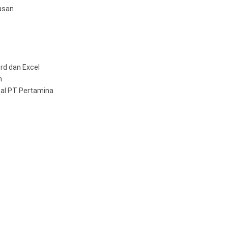
usan
d dan Excel
h
nal PT Pertamina