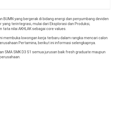
n BUMN yang bergerak di bidang energi dan penyumbang deviden
ir yang terintegrasi, mulai dari Eksplorasi dan Produksi,
 tata nilai AKHLAK sebagai core values.
ini membuka lowongan kerja terbaru dalam rangka mencari calon
rusahaan Pertamina, berikut ini informasi selengkapnya.
usan SMA SMK D3 S1 semua jurusan baik fresh graduate maupun
perusahaan.