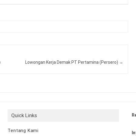
)
Lowongan Kerja Demak PT Pertamina (Persero)
→
Quick Links
R
Tentang Kami
In