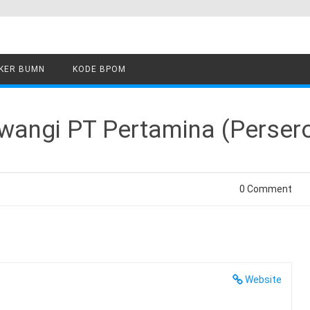
KER BUMN
KODE BPOM
angi PT Pertamina (Perser
0 Comment
Website