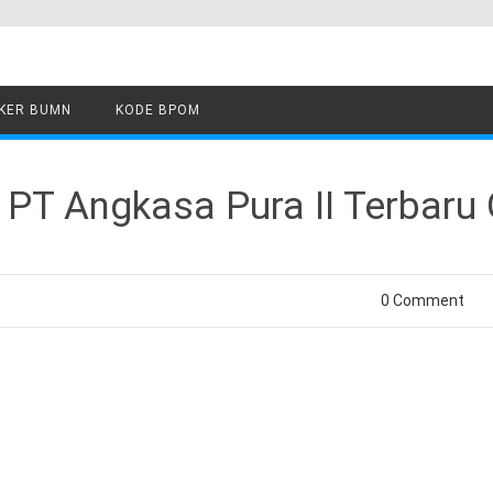
KER BUMN
KODE BPOM
T Angkasa Pura II Terbaru 
0 Comment