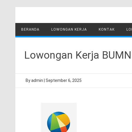
Skip
to
content
BERANDA
LOWONGAN KERJA
KONTAK
LO
Lowongan Kerja BUMN P
By
admin
|
September 6, 2025