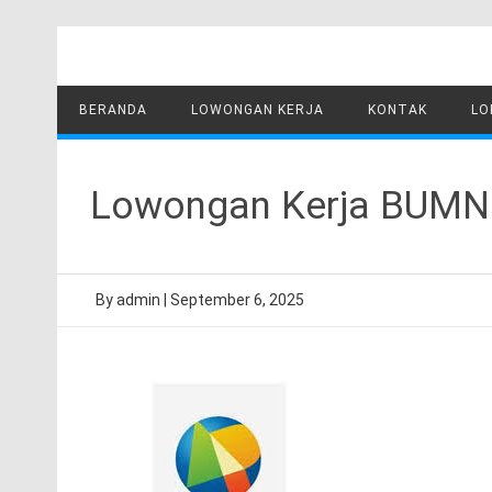
Skip
to
content
BERANDA
LOWONGAN KERJA
KONTAK
LO
Lowongan Kerja BUMN P
By
admin
|
September 6, 2025