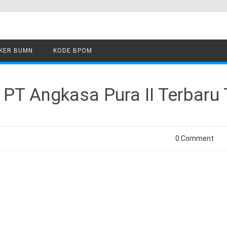
KER BUMN
KODE BPOM
T Angkasa Pura II Terbaru 
0 Comment