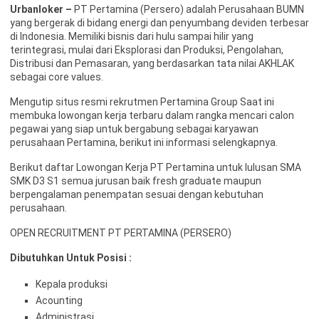
Urbanloker –
PT Pertamina (Persero) adalah Perusahaan BUMN
yang bergerak di bidang energi dan penyumbang deviden terbesar
di Indonesia. Memiliki bisnis dari hulu sampai hilir yang
terintegrasi, mulai dari Eksplorasi dan Produksi, Pengolahan,
Distribusi dan Pemasaran, yang berdasarkan tata nilai AKHLAK
sebagai core values.
Mengutip situs resmi rekrutmen Pertamina Group Saat ini
membuka lowongan kerja terbaru dalam rangka mencari calon
pegawai yang siap untuk bergabung sebagai karyawan
perusahaan Pertamina, berikut ini informasi selengkapnya.
Berikut daftar Lowongan Kerja PT Pertamina untuk lulusan SMA
SMK D3 S1 semua jurusan baik fresh graduate maupun
berpengalaman penempatan sesuai dengan kebutuhan
perusahaan.
OPEN RECRUITMENT PT PERTAMINA (PERSERO)
Dibutuhkan Untuk Posisi :
Kepala produksi
Acounting
Administrasi