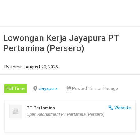
Skip
to
content
Lowongan Kerja Jayapura PT
Pertamina (Persero)
By
admin
|
August 20, 2025
Full Time
Jayapura
Posted 12 months ago
PT Pertamina
Website
Open Recruitment PT Pertamna (Persero)