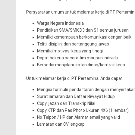
Persyaratan umum untuk melamar kerja di PT Pertamina
Warga Negara Indonesia
Pendidikan SMA/SMK D3 dan S1 semua jurusan
Memiliki kemampuan berkomunikasi dengan baik
Teliti, disiplin, dan bertanggung jawab
Memiliki motivasi kerja yang tinggi
Dapat bekerja secara tim maupun individu
Bersedia menjalani ikatan dinas/kontrak kerja
Untuk melamar kerja di PT Pertamina, Anda dapat:
Mengisi formulir pendaftaran dengan menyertakan
Surat lamaran dan Daftar Riwayat Hidup
Copy ijazah dan Transkrip Nilai
Copy KTP dan Pas Photo Ukuran 4X6 (1 lembar).
No Telpon / HP dan Alamat email yang valid
Lamaran dan CV lengkap