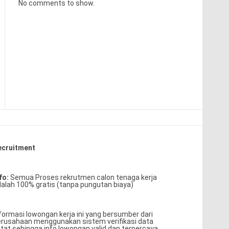
No comments to show.
ecruitment
fo:
Semua Proses rekrutmen calon tenaga kerja
alah 100% gratis (tanpa pungutan biaya)
formasi lowongan kerja ini yang bersumber dari
rusahaan menggunakan sistem verifikasi data
tat sehingga info lowongan valid dan terpercaya.