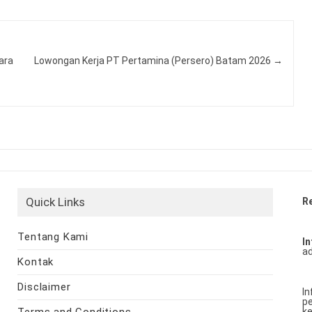
ara
Lowongan Kerja PT Pertamina (Persero) Batam 2026
→
Quick Links
R
Tentang Kami
In
ad
Kontak
Disclaimer
In
pe
Terms and Conditions
ke