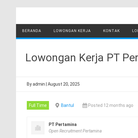
Skip
to
content
BERANDA
LOWONGAN KERJA
KONTAK
LO
Lowongan Kerja PT Per
By
admin
|
August 20, 2025
Full Time
Bantul
Posted 12 months ago
PT Pertamina
Open Recruitment Pertamina