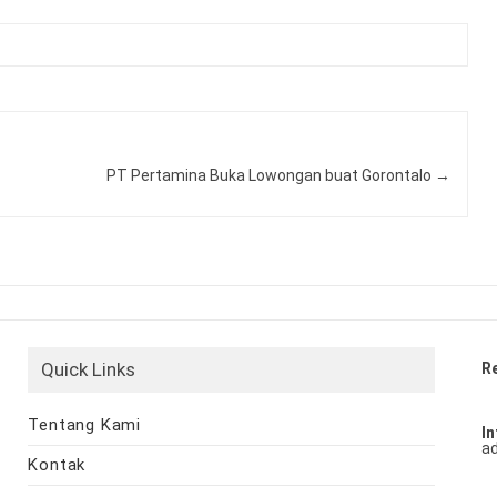
PT Pertamina Buka Lowongan buat Gorontalo
→
Quick Links
R
Tentang Kami
In
ad
Kontak