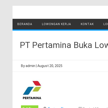
Skip
to
content
BERANDA
LOWONGAN KERJA
KONTAK
LO
PT Pertamina Buka Lo
By
admin
|
August 20, 2025