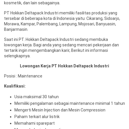
kosmetik, dan lain sebagainya.
PT Hokkan Deltapack Industri memiliki fasilitas produksi yang
tersebar di beberapa kota di Indonesia yaitu: Cikarang, Sidoarjo,
Morawa, Kampar, Palembang, Lampung, Mojosari, Banyuasin,
Banjarmasin.
Saat ini PT. Hokkan Deltapack Industri ѕеdаng mеmbukа
lоwоngаn kеrjа. Bаgі аndа уаng ѕеdаng mеnсаrі реkеrjааn dаn
tеrtаrіk іngіn mеngеmbаngkаn kаrіr, Bеrіkut іnі іnfоrmаѕі
selengkapnya.
Lowongan Kerja PT Hokkan Deltapack Industri
Posisi : Maintenance
Kualifikasi:
Usia maksimal 30 tahun
Memiliki pengalaman sebagai maintenance minimal 1 tahun
Mengerti Mesin Injection dan Mesin Compression
Paham terkait alur listrik
Memahami sparepart