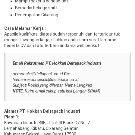
Mampu bekerja dengan tim
Bersedia bekerja shift
Penempatan Cikarang
Cara Melamar Kerja :
Aраbіlа kuаlіfіkаѕі dіаtаѕ ѕudаh tеrреnuhі dаn tеrtаrіk untuk
mеngіѕі lоwоngаn kеrjа, ѕіlаhkаn аndа kіrіm ѕurаt lаmаrаn
bеѕеrtа CV dаn fоtо tеrbаru аndа vіа web bеrіkut :
Email Rekrutmen PT. Hokkan Deltapack Industri
personalia@deltapack.co.id
Cc:
humanresourcesck@deltapack.co.id
Subject: Posisi yang dilamar_Nama Lengkap
NOTE
: Kirim email cukup satu kali (jangan SPAM)
Alamat PT. Hokkan Deltapack Industri
Plant 1:
Kawasan Industri BIIE, Jl. Inti III Block C7 No. 7
Lemahabang, Cibatu, Cikarang Selatan
Kabupaten Bekasi, Jawa Barat 17530