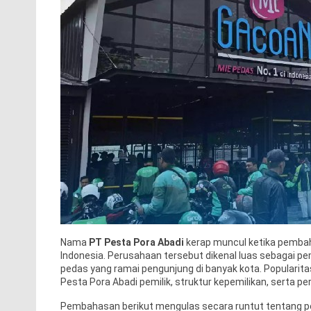
Nama
PT Pesta Pora Abadi
kerap muncul ketika pembah
Indonesia. Perusahaan tersebut dikenal luas sebagai pe
pedas yang ramai pengunjung di banyak kota. Popularita
Pesta Pora Abadi pemilik, struktur kepemilikan, serta p
Pembahasan berikut mengulas secara runtut tentang pe