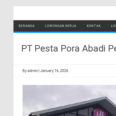
Skip
to
content
BERANDA
LOWONGAN KERJA
KONTAK
LO
PT Pesta Pora Abadi Pe
By
admin
|
January 16, 2026