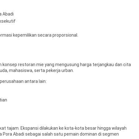
a Abadi
ksekutif
masi kepemilikan secara proporsional.
n konsep restoran mie yang mengusung harga terjangkau dan cita
da, mahasiswa, serta pekerja urban.
erusahaan antara lain:
tian
t tajam. Ekspansi dilakukan ke kota-kota besar hingga wilayah
 Pora Abadi sebagai salah satu pemain dominan di segmen