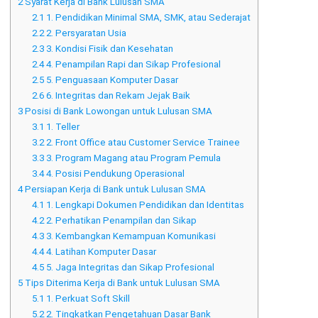
2
Syarat Kerja di Bank Lulusan SMA
2.1
1. Pendidikan Minimal SMA, SMK, atau Sederajat
2.2
2. Persyaratan Usia
2.3
3. Kondisi Fisik dan Kesehatan
2.4
4. Penampilan Rapi dan Sikap Profesional
2.5
5. Penguasaan Komputer Dasar
2.6
6. Integritas dan Rekam Jejak Baik
3
Posisi di Bank Lowongan untuk Lulusan SMA
3.1
1. Teller
3.2
2. Front Office atau Customer Service Trainee
3.3
3. Program Magang atau Program Pemula
3.4
4. Posisi Pendukung Operasional
4
Persiapan Kerja di Bank untuk Lulusan SMA
4.1
1. Lengkapi Dokumen Pendidikan dan Identitas
4.2
2. Perhatikan Penampilan dan Sikap
4.3
3. Kembangkan Kemampuan Komunikasi
4.4
4. Latihan Komputer Dasar
4.5
5. Jaga Integritas dan Sikap Profesional
5
Tips Diterima Kerja di Bank untuk Lulusan SMA
5.1
1. Perkuat Soft Skill
5.2
2. Tingkatkan Pengetahuan Dasar Bank