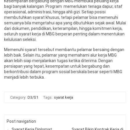
Kesempatan bergabung dengan MBG membuka peluang kerja
bagi banyak kalangan. Program memerlukan tenaga dapur, staf
operasional, administrasi, hingga ahli gizi. Setiap posisi
membutuhkan syarat khusus, tetapi pelamar bisa memenuhi
semuanya bila mengetahui apa yang dibutuhkan sejak awal. Mulai
dari dokumen, pendidikan, keterampilan, hingga komitmen kerja,
seluruh syarat kerja di MBG berperan penting dalam menentukan
kelulusan seleksi.
Memenuhi syarat tersebut membantu pelamar bersaing dengan
lebih baik. Selain itu, pelamar yang memahami alur kerja MBG
akan lebih siap menjalankan tugas ketika diterima. Dengan
persiapan yang tepat, kesempatan untuk bergabung dan
berkontribusi dalam program sosial berskala besar seperti MBG
menjadi lebih terbuka.
Category:
D3/S1
Tags:
syarat kerja
Post navigation
←
Syarat Kerja Diplomat
Syarat Bikin Kontrak Kerja di