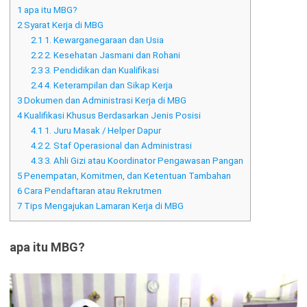
1
apa itu MBG?
2
Syarat Kerja di MBG
2.1
1. Kewarganegaraan dan Usia
2.2
2. Kesehatan Jasmani dan Rohani
2.3
3. Pendidikan dan Kualifikasi
2.4
4. Keterampilan dan Sikap Kerja
3
Dokumen dan Administrasi Kerja di MBG
4
Kualifikasi Khusus Berdasarkan Jenis Posisi
4.1
1. Juru Masak / Helper Dapur
4.2
2. Staf Operasional dan Administrasi
4.3
3. Ahli Gizi atau Koordinator Pengawasan Pangan
5
Penempatan, Komitmen, dan Ketentuan Tambahan
6
Cara Pendaftaran atau Rekrutmen
7
Tips Mengajukan Lamaran Kerja di MBG
apa itu MBG?