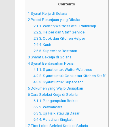
Contents
1
Syarat Kerja di Solaria
2
Posisi Pekerjaan yang Dibuka
2.1
1. Waiter/Waitress atau Pramusaji
2.2
2. Helper dan Staff Service
2.3
3. Cook dan Kitchen Helper
2.4
4. Kasir
2.5
5. Supervisor Restoran
3
Syarat Bekerja di Solaria
4
Syarat Berdasarkan Posisi
4.1
1. Syarat untuk Waiter/Waitress
4.2
2. Syarat untuk Cook atau Kitchen Staff
4.3
3. Syarat untuk Supervisor
5
Dokumen yang Wajib Disiapkan
6
Cara Seleksi Kerja di Solaria
6.1
1. Pengumpulan Berkas
6.2
2. Wawancara
6.3
3. Uji Fisik atau Uji Dasar
6.4
4. Pelatihan Singkat
7
Tips Lolos Seleksi Kerja di Solaria