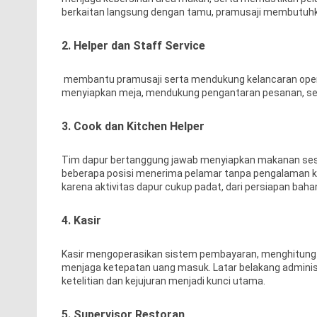
berkaitan langsung dengan tamu, pramusaji membutuhka
2. Helper dan Staff Service
membantu pramusaji serta mendukung kelancaran operas
menyiapkan meja, mendukung pengantaran pesanan, se
3. Cook dan Kitchen Helper
Tim dapur bertanggung jawab menyiapkan makanan sesua
beberapa posisi menerima pelamar tanpa pengalaman kare
karena aktivitas dapur cukup padat, dari persiapan ba
4. Kasir
Kasir mengoperasikan sistem pembayaran, menghitung 
menjaga ketepatan uang masuk. Latar belakang admin
ketelitian dan kejujuran menjadi kunci utama.
5. Supervisor Restoran