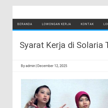
Skip
to
content
BERANDA
LOWONGAN KERJA
KONTAK
LO
Syarat Kerja di Solaria
By
admin
|
December 12, 2025