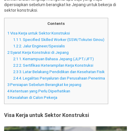
dipersiapkan sebelum berangkat ke Jepang untuk bekerja di
sektor konstruksi.
Contents
1
Visa Kerja untuk Sektor Konstruksi
1.1
1. Specified Skilled Worker (SSW/Tokutei Ginou)
1.2
2. Jalur Engineer/Spesialis
2
Syarat Kerja Konstruksi di Jepang
2.1
1. Kemampuan Bahasa Jepang (JLPT/JFT)
2.2
2. Sertifikasi Keterampilan Kerja Konstruksi
2.3
3. Latar Belakang Pendidikan dan Kesehatan Fisik
2.4
4. Legalitas Penyaluran dan Perusahaan Penerima
3
Persiapan Sebelum Berangkat ke jepang
4
Ketentuan yang Perlu Diperhatikan
5
Kesalahan di Calon Pekerja
Visa Kerja untuk Sektor Konstruksi