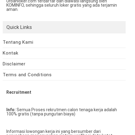
Urbanloker.com terdaftar dan diawasi langsung oleh
KOMINFO, sehingga seluruh loker gratis yang ada terjamin
aman.
Quick Links
Tentang Kami
Kontak
Disclaimer
Terms and Conditions
Recruitment
Info:
Semua Proses rekrutmen calon tenaga kerja adalah
100% gratis (tanpa pungutan biaya)
Informasi lowongan kerja ini yang bersumber dari