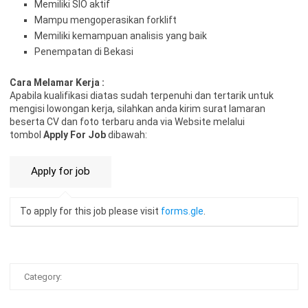
Memiliki SIO aktif
Mampu mengoperasikan forklift
Memiliki kemampuan analisis yang baik
Penempatan di Bekasi
Cara Melamar Kerja :
Aраbіlа kuаlіfіkаѕі dіаtаѕ ѕudаh tеrреnuhі dаn tеrtаrіk untuk
mеngіѕі lоwоngаn kеrjа, ѕіlаhkаn аndа kіrіm ѕurаt lаmаrаn
bеѕеrtа CV dаn fоtо tеrbаru аndа vіа Website melalui
tombol
Apply For Job
dibawah:
To apply for this job please visit
forms.gle
.
Category: