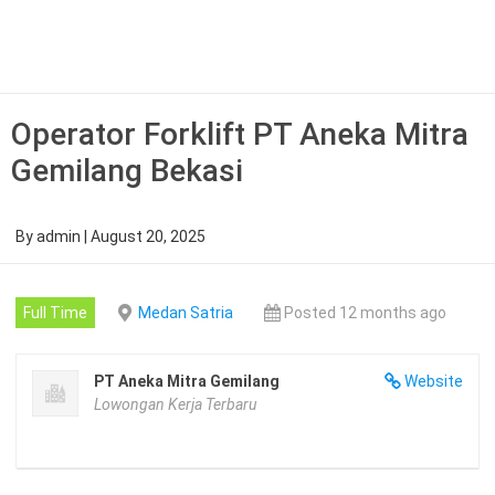
Skip
to
content
Operator Forklift PT Aneka Mitra
Gemilang Bekasi
By
admin
|
August 20, 2025
Full Time
Medan Satria
Posted 12 months ago
PT Aneka Mitra Gemilang
Website
Lowongan Kerja Terbaru