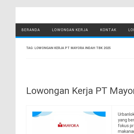
Skip
to
content
BERANDA
LOWONGAN KERJA
KONTAK
LO
TAG:
LOWONGAN KERJA PT MAYORA INDAH TBK 2025
Lowongan Kerja PT Mayor
Urbanlo
yang be
fokus pr
makanan 